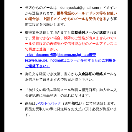
当方からのメールは「dqnsyoukai@gmail.com」
ドメイン
から送信されます。
携帯電話のメールアドレス等をお使い
の場合は、上記ドメインからのメールを受信できる
よう事
前に設定をお願いします。
御注文を送信して頂きますと
自動受付メールが送信
されま
す。
受信できない場合、以降のご連絡が出来ませんのでメ
ール受信設定の再確認や受信可能な他のメールアドレスに
て再度ご連絡下さい。
（特に
docomo携帯(docomo.ne.jp)
、
au携帯
(ezweb.ne.jp)
、
hotmail
はエラーが多発するため
ご利用を
ご遠慮下さい
）
御注文を確認でき次第、当方から
入金詳細の連絡メール
を
返信させて戴きますので数日お待ち下さい。
「御注文の送信→確認メール到着→指定口座に御入金→入
金確認後に商品発送」の流れになります。
商品は
JPのゆうパック
（送料
着払い
）にて発送致します。
商品お受取りの際に発送料をお支払い頂く必要が御座いま
す。