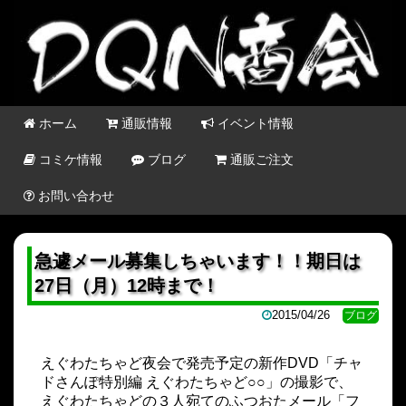
ホーム
通販情報
イベント情報
コミケ情報
ブログ
通販ご注文
お問い合わせ
急遽メール募集しちゃいます！！期日は
27日（月）12時まで！
2015/04/26
ブログ
えぐわたちゃど夜会で発売予定の新作DVD「チャ
ドさんぽ特別編 えぐわたちゃど○○」の撮影で、
えぐわたちゃどの３人宛てのふつおたメール「フ