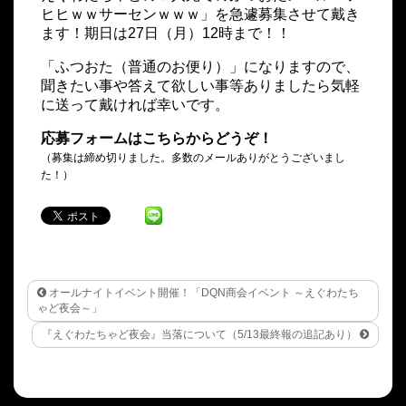
ヒヒｗｗサーセンｗｗｗ」を急遽募集させて戴き
ます！期日は27日（月）12時まで！！
「ふつおた（普通のお便り）」になりますので、
聞きたい事や答えて欲しい事等ありましたら気軽
に送って戴ければ幸いです。
応募フォームはこちらからどうぞ！
（募集は締め切りました。多数のメールありがとうございまし
た！）
オールナイトイベント開催！「DQN商会イベント ～えぐわたち
ゃど夜会～」
『えぐわたちゃど夜会』当落について（5/13最終報の追記あり）