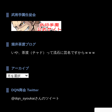
武将学園生徒会
堀井茶渡ブログ
いや、茶渡（チャド）って流石に芸名ですからｗｗｗ
アーカイブ
ア
ー
カ
DQN商会 Twitter
イ
ブ
@dqn_syoukaiさんのツイート